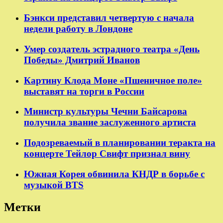
Бэнкси представил четвертую с начала
недели работу в Лондоне
Умер создатель эстрадного театра «День
Победы» Дмитрий Иванов
Картину Клода Моне «Пшеничное поле»
выставят на торги в России
Министр культуры Чечни Байсарова
получила звание заслуженного артиста
Подозреваемый в планировании теракта на
концерте Тейлор Свифт признал вину
Южная Корея обвинила КНДР в борьбе с
музыкой BTS
Метки