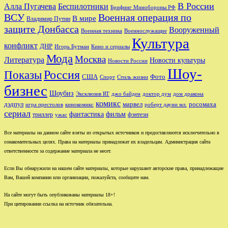
В России
Беспилотники
Алла Пугачева
Брифинг Минобороны РФ
Военная операция по
ВСУ
В мире
Владимир Путин
защите Донбасса
Вооруженный
Военная техника
Военнослужащие
Культура
конфликт
ДНР
Игорь Бутман
Кино и сериалы
Мода
Москва
Литература
Новости культуры
Новости России
Шоу-
Показы
Россия
США
Фото
Спорт
Стиль жизни
бизнес
Шоубиз
джо байден
Эксклюзив RT
доктор дум
дом дракона
комикс
дэдпул
марвел
росомаха
игра престолов
кинокомикс
роберт дауни мл.
сериал
фантастика
фильм
триллер
фэнтези
ужас
Все материалы на данном сайте взяты из открытых источников и предоставляются исключительно в
ознакомительных целях. Права на материалы принадлежат их владельцам. Администрация сайта
ответственности за содержание материала не несет.
Если Вы обнаружили на нашем сайте материалы, которые нарушают авторские права, принадлежащие
Вам, Вашей компании или организации, пожалуйста, сообщите нам.
На сайте могут быть опубликованы материалы 18+!
При цитировании ссылка на источник обязательна.