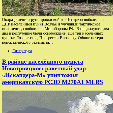
Подразделения группировки войск «Центр» освободили в
ДНР населённый пункт Волчье и улучшили тактическое
положение, сообщили в Минобороны РФ. В предыдущие два
дня в республике были освобождены ещё три населённых
пункта: Лозоватское, Прогресс и Еленовку. Общие потери
войск киевского режима за…
Литература
В районе населённого пункта
Новотроицкое: ракетный удар
«Искандера-М» уничтожил
американскую РСЗО М270А1 MLRS