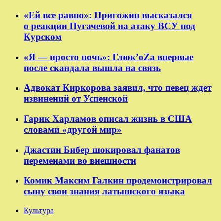
«Ей все равно»: Пригожин высказался
о реакции Пугачевой на атаку ВСУ под
Курском
«Я — просто ночь»: Глюк’oZа впервые
после скандала вышла на связь
Адвокат Киркорова заявил, что певец ждет
извинений от Успенской
Гарик Харламов описал жизнь в США
словами «другой мир»
Джастин Бибер шокировал фанатов
переменами во внешности
Комик Максим Галкин продемонстрировал
сыну свои знания латышского языка
Культура