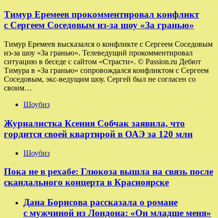
Тимур Еремеев прокомментировал конфликт
с Сергеем Соседовым из-за шоу «За гранью»
Тимур Еремеев высказался о конфликте с Сергеем Соседовым
из-за шоу «За гранью». Телеведущий прокомментировал
ситуацию в беседе с сайтом «Страсти». © Passion.ru Дебют
Тимура в «За гранью» сопровождался конфликтом с Сергеем
Соседовым, экс-ведущим шоу. Сергей был не согласен со
своим…
Шоубиз
Журналистка Ксения Собчак заявила, что
гордится своей квартирой в ОАЭ за 120 млн
Шоубиз
Пока не в рехабе: Глюкоза вышла на связь после
скандального концерта в Красноярске
Дана Борисова рассказала о романе
с мужчиной из Лондона: «Он младше меня»