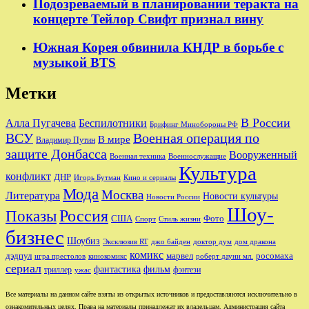
Подозреваемый в планировании теракта на
концерте Тейлор Свифт признал вину
Южная Корея обвинила КНДР в борьбе с
музыкой BTS
Метки
В России
Беспилотники
Алла Пугачева
Брифинг Минобороны РФ
Военная операция по
ВСУ
В мире
Владимир Путин
защите Донбасса
Вооруженный
Военная техника
Военнослужащие
Культура
конфликт
ДНР
Игорь Бутман
Кино и сериалы
Мода
Москва
Литература
Новости культуры
Новости России
Шоу-
Показы
Россия
США
Фото
Спорт
Стиль жизни
бизнес
Шоубиз
джо байден
Эксклюзив RT
доктор дум
дом дракона
комикс
дэдпул
марвел
росомаха
игра престолов
кинокомикс
роберт дауни мл.
сериал
фантастика
фильм
триллер
фэнтези
ужас
Все материалы на данном сайте взяты из открытых источников и предоставляются исключительно в
ознакомительных целях. Права на материалы принадлежат их владельцам. Администрация сайта