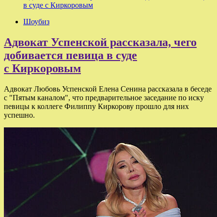
в суде с Киркоровым
Шоубиз
Адвокат Успенской рассказала, чего
добивается певица в суде
с Киркоровым
Адвокат Любовь Успенской Елена Сенина рассказала в беседе
с "Пятым каналом", что предварительное заседание по иску
певицы к коллеге Филиппу Киркорову прошло для них
успешно.