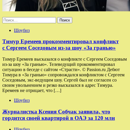
Найти:
Шоубиз
Тимур Еремеев прокомментировал конфликт
с Сергеем Соседовым из-за шоу «За гранью»
Тимур Еремеев высказался о конфликте с Сергеем Соседовым
из-за шоу «За гранью». Телеведущий прокомментировал
ситуацию в беседе с сайтом «Страсти». © Passion.ru Дебют
Тимура в «За гранью» сопровождался конфликтом с Сергеем
Соседовым, экс-ведущим шоу. Сергей был не согласен со
своим увольнением и резко высказался в адрес Тимура.
Еремеев не отрицает, что […]
Шоубиз
Журналистка Ксения Собчак заявила, что
гордится своей квартирой в ОАЭ за 120 млн
Шоубиз