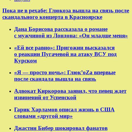
Пока не в рехабе: Глюкоза вышла на связь после
скандального концерта в Красноярске
Дана Борисова рассказала о романе
с мужчиной из Лондона: «Он младше меня»
«Ей все равно»: Пригожин высказался
о реакции Пугачевой на атаку ВСУ под
Курском
«Я — просто ночь»: Глюк’oZа впервые
после скандала вышла на связь
Адвокат Киркорова заявил, что певец ждет
извинений от Успенской
Гарик Харламов описал жизнь в США
словами «другой мир»
Джастин Бибер шокировал фанатов