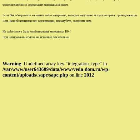
ответственности за содержание материала не несет.
Если Вы обнаружили на нашем сайте материалы, которые нарушают авторские права, принадлежащие
Вам, Вашей компании или организации, пожалуйста, сообщите нам.
На сайте могут быть опубликованы материалы 18+!
При цитировании ссылка на источник обязательна.
Warning
: Undefined array key "integration_type" in
/var/www/user643609/data/www/veda-dom.ru/wp-
content/uploads/.sape/sape.php
on line
2012