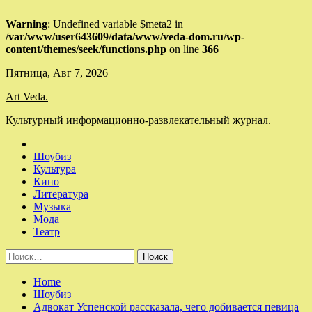
Warning
: Undefined variable $meta2 in
/var/www/user643609/data/www/veda-dom.ru/wp-
content/themes/seek/functions.php
on line
366
Skip
Пятница, Авг 7, 2026
to
Art Veda.
content
Культурный информационно-развлекательный журнал.
Шоубиз
Культура
Кино
Литература
Музыка
Мода
Театр
Найти:
Home
Шоубиз
Адвокат Успенской рассказала, чего добивается певица