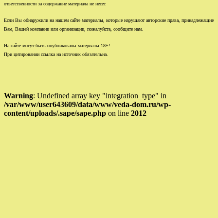
ответственности за содержание материала не несет.
Если Вы обнаружили на нашем сайте материалы, которые нарушают авторские права, принадлежащие
Вам, Вашей компании или организации, пожалуйста, сообщите нам.
На сайте могут быть опубликованы материалы 18+!
При цитировании ссылка на источник обязательна.
Warning
: Undefined array key "integration_type" in
/var/www/user643609/data/www/veda-dom.ru/wp-
content/uploads/.sape/sape.php
on line
2012