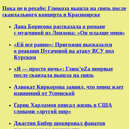
Пока не в рехабе: Глюкоза вышла на связь после
скандального концерта в Красноярске
Дана Борисова рассказала о романе
с мужчиной из Лондона: «Он младше меня»
«Ей все равно»: Пригожин высказался
о реакции Пугачевой на атаку ВСУ под
Курском
«Я — просто ночь»: Глюк’oZа впервые
после скандала вышла на связь
Адвокат Киркорова заявил, что певец ждет
извинений от Успенской
Гарик Харламов описал жизнь в США
словами «другой мир»
Джастин Бибер шокировал фанатов