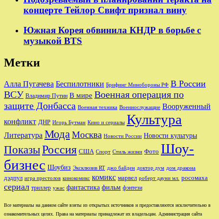
концерте Тейлор Свифт признал вину
Южная Корея обвинила КНДР в борьбе с
музыкой BTS
Метки
В России
Беспилотники
Алла Пугачева
Брифинг Минобороны РФ
Военная операция по
ВСУ
В мире
Владимир Путин
защите Донбасса
Вооруженный
Военная техника
Военнослужащие
Культура
конфликт
ДНР
Игорь Бутман
Кино и сериалы
Мода
Москва
Литература
Новости культуры
Новости России
Шоу-
Показы
Россия
США
Фото
Спорт
Стиль жизни
бизнес
Шоубиз
джо байден
Эксклюзив RT
доктор дум
дом дракона
комикс
дэдпул
марвел
росомаха
игра престолов
кинокомикс
роберт дауни мл.
сериал
фантастика
фильм
триллер
фэнтези
ужас
Все материалы на данном сайте взяты из открытых источников и предоставляются исключительно в
ознакомительных целях. Права на материалы принадлежат их владельцам. Администрация сайта