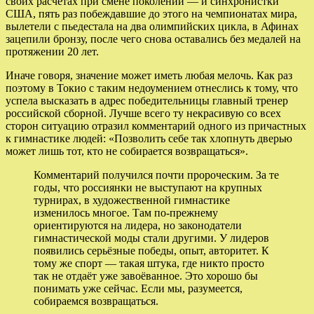
своих расчётах при смене поколений — и синхронистки
США, пять раз побеждавшие до этого на чемпионатах мира,
вылетели с пьедестала на два олимпийских цикла, в Афинах
зацепили бронзу, после чего снова оставались без медалей на
протяжении 20 лет.
Иначе говоря, значение может иметь любая мелочь. Как раз
поэтому в Токио с таким недоумением отнеслись к тому, что
успела высказать в адрес победительницы главный тренер
российской сборной. Лучше всего ту некрасивую со всех
сторон ситуацию отразил комментарий одного из причастных
к гимнастике людей: «Позволить себе так хлопнуть дверью
может лишь тот, кто не собирается возвращаться».
Комментарий получился почти пророческим. За те
годы, что россиянки не выступают на крупных
турнирах, в художественной гимнастике
изменилось многое. Там по-прежнему
ориентируются на лидера, но законодатели
гимнастической моды стали другими. У лидеров
появились серьёзные победы, опыт, авторитет. К
тому же спорт — такая штука, где никто просто
так не отдаёт уже завоёванное. Это хорошо бы
понимать уже сейчас. Если мы, разумеется,
собираемся возвращаться.