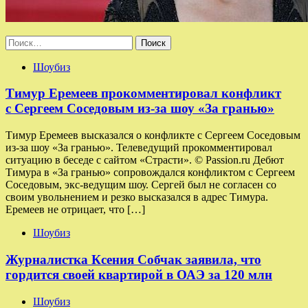
Найти:
Шоубиз
Тимур Еремеев прокомментировал конфликт
с Сергеем Соседовым из-за шоу «За гранью»
Тимур Еремеев высказался о конфликте с Сергеем Соседовым
из-за шоу «За гранью». Телеведущий прокомментировал
ситуацию в беседе с сайтом «Страсти». © Passion.ru Дебют
Тимура в «За гранью» сопровождался конфликтом с Сергеем
Соседовым, экс-ведущим шоу. Сергей был не согласен со
своим увольнением и резко высказался в адрес Тимура.
Еремеев не отрицает, что […]
Шоубиз
Журналистка Ксения Собчак заявила, что
гордится своей квартирой в ОАЭ за 120 млн
Шоубиз