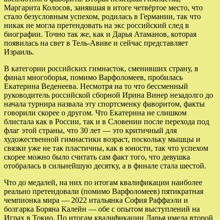
Маргарита Колосов, занявшая в итоге четвёртое место, что
стало безусловным успехом, родилась в Германии, так что
никак не могла претендовать на экс российский след в
биографии. Точно так же, как и Дарья Атаманов, которая
появилась на свет в Тель-Авиве и сейчас представляет
Израиль.
В категории российских гимнасток, сменивших страну, в
финал многоборья, помимо Варфоломеев, пробилась
Екатерина Веденеева. Несмотря на то что бессменный
руководитель российской сборной Ирина Винер незадолго до
начала турнира назвала эту спортсменку фаворитом, факты
говорили скорее о другом. Что Екатерина не слишком
блистала как в России, так и в Словении после перехода под
флаг этой страны, что 30 лет — это критичный для
художественной гимнастики возраст, поскольку мышцы и
связки уже не так пластичны, как в юности, так что успехом
скорее можно было считать сам факт того, что девушка
отобралась в сильнейшую десятку, а в финале стала шестой.
Что до медалей, на них по итогам квалификации наиболее
реально претендовали (помимо Варфоломеев) пятикратная
чемпионка мира — 2022 итальянка София Раффаэли и
болгарка Боряна Калейн — обе с опытом выступлений на
Играх в Токио. По итогам квалификации Дарья имела второй