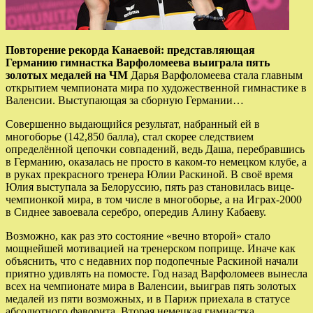
Повторение рекорда Канаевой: представляющая
Германию гимнастка Варфоломеева выиграла пять
золотых медалей на ЧМ
Дарья Варфоломеева стала главным
открытием чемпионата мира по художественной гимнастике в
Валенсии. Выступающая за сборную Германии…
Совершенно выдающийся результат, набранный ей в
многоборье (142,850 балла), стал скорее следствием
определённой цепочки совпадений, ведь Даша, перебравшись
в Германию, оказалась не просто в каком-то немецком клубе, а
в руках прекрасного тренера Юлии Раскиной. В своё время
Юлия выступала за Белоруссию, пять раз становилась вице-
чемпионкой мира, в том числе в многоборье, а на Играх-2000
в Сиднее завоевала серебро, опередив Алину Кабаеву.
Возможно, как раз это состояние «вечно второй» стало
мощнейшей мотивацией на тренерском поприще. Иначе как
объяснить, что с недавних пор подопечные Раскиной начали
приятно удивлять на помосте. Год назад Варфоломеев вынесла
всех на чемпионате мира в Валенсии, выиграв пять золотых
медалей из пяти возможных, и в Париж приехала в статусе
абсолютного фаворита. Вторая немецкая гимнастка,