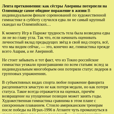
Лента преткновения: как сёстры Аверины потерпели на
Олимпиаде самое обидное поражение в жизни
В
индивидуальном финале соревнований по художественной
гимнастике в субботу случился едва ли не самый крупный
скандал на Олимпийских…
К моменту Игр в Париже трудность тела была возведена едва
ли не во главу угла. Так что, если начинать оценивать
личностный вклад предыдущих звёзд в свой вид спорта, всё,
что мы видим сейчас, — это, конечно же, гимнастика прежде
всего Ашрам, а не Авериной.
Не стоит забывать и тот факт, что из Токио российские
гимнастки уезжали проигравшими по всем статьям: вслед за
индивидуальным многоборьем они потеряли статус лидеров в
групповых упражнениях.
В субъективных видах спорта любое поражение фаворита
расценивается зачастую не как потеря медали, но как потеря
статуса. Такое всегда отражается на оценках, причём
возвращение на упущенные позиции может занять годы.
Художественная гимнастика сравнима в этом плане с
синхронным плаванием. Стоило американским тренерам
после победы на Играх-1996 в Атланте чуть промахнуться в