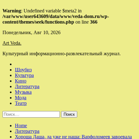
Warning
: Undefined variable $meta2 in
/var/www/user643609/data/www/veda-dom.ru/wp-
content/themes/seek/functions.php
on line
366
Skip
Понедельник, Авг 10, 2026
to
Art Veda.
content
Культурный информационно-развлекательный журнал.
Шоубиз
Культура
Кино
Литература
Музыка
Мода
Театр
Найти:
Home
Литература
Хороша Даша, да уже не наша: Варфоломеев завоевала