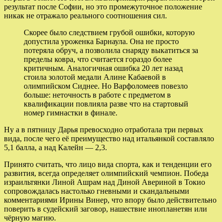
результат после Софии, но это промежуточное положение
никак не отражало реального соотношения сил.
Скорее было следствием грубой ошибки, которую
допустила уроженка Барнаула. Она не просто
потеряла обруч, а позволила снаряду выкатиться за
пределы ковра, что считается гораздо более
критичным. Аналогичная ошибка 20 лет назад
стоила золотой медали Алине Кабаевой в
олимпийском Сиднее. Но Варфоломеев повезло
больше: неточность в работе с предметом в
квалификации повлияла разве что на стартовый
номер гимнастки в финале.
Ну а в пятницу Дарья превосходно отработала три первых
вида, после чего её преимущество над итальянкой составляло
5,1 балла, а над Калейн — 2,3.
Принято считать, что лицо вида спорта, как и тенденции его
развития, всегда определяет олимпийский чемпион. Победа
израильтянки Линой Ашрам над Диной Авериной в Токио
сопровождалась настолько гневными и скандальными
комментариями Ирины Винер, что впору было действительно
поверить в судейский заговор, нашествие инопланетян или
чёрную магию.