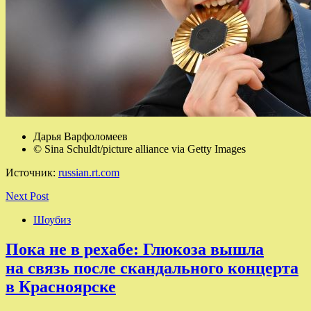
Дарья Варфоломеев
© Sina Schuldt/picture alliance via Getty Images
Источник:
russian.rt.com
Next Post
Шоубиз
Пока не в рехабе: Глюкоза вышла
на связь после скандального концерта
в Красноярске