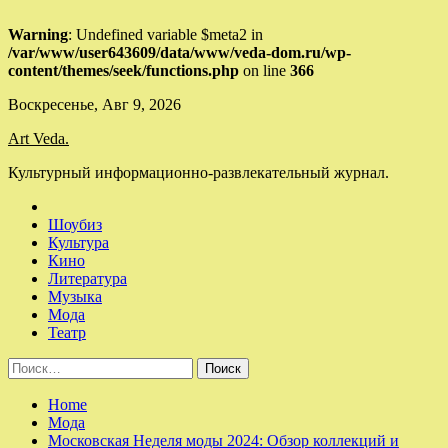
Warning
: Undefined variable $meta2 in
/var/www/user643609/data/www/veda-dom.ru/wp-
content/themes/seek/functions.php
on line
366
Skip
Воскресенье, Авг 9, 2026
to
Art Veda.
content
Культурный информационно-развлекательный журнал.
Шоубиз
Культура
Кино
Литература
Музыка
Мода
Театр
Найти:
Home
Мода
Московская Неделя моды 2024: Обзор коллекций и