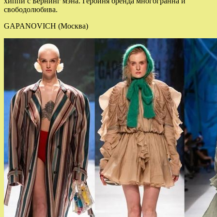
хиппи с Бернинг мэна. Героиня бренда многогранна и
свободолюбива.
GAPANOVICH (Москва)